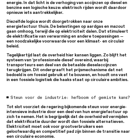
energie. In dat licht is de verhoging van accijnzen op diesel en
benzine een logische keuze: elektrisch rijden wordt daardoor
opnieuw iets aantrekkelijker.
Diezelfde logica wordt doorgetrokken naar onze
energiefactuur thuis. De belastingen op aardgas en mazout
gaan omhoog, terwijl die op elektriciteit dalen. Dat stimuleert
de elektrificatie van verwarming en andere toepassingen —
een noodzakelijke voorwaarde voor een klimaat- en circulair
beleid.
Tegelijkertijd laat de overheid hier kansen liggen. Zo blijft het
systeem van ‘professionele diesel’ overeind, waarbij
transporteurs een deel van de betaalde dieselaccijnzen
terugkrijgen. Dit ondergraaft het prijsmechanisme dat net
bedoeld is om fossiel gebruik af te bouwen, en houdt ons vast
in een fossiele logistiek die haaks staat op circulaire ambities.
Steun voor de industrie: hefboom of gemiste kans?
Tot slot voorziet de regering bijkomende steun voor energie-
intensieve industrie door een deel van hun energiefactuur op
zich te nemen. Het is begrijpelijk dat de overheid wil vermijden
dat elektrificatie duurder wordt dan fossiele alternatieven.
Elektriciteit moet ook voor grootverbruikers een
geloofwaardig en competitief pad zijn binnen de transitie naar
een circulaire economie.