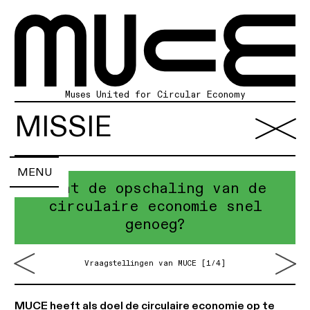
Muses United for Circular Economy
Home
MISSIE
Over
Diensten
Portfolio
Artikels
MENU
Agenda
Zoek
Hoe kunnen burgers beter
ondersteund worden in de
circulaire economie?
Vraagstellingen van MUCE [2/4]
MUCE
heeft als doel de circulaire economie op te