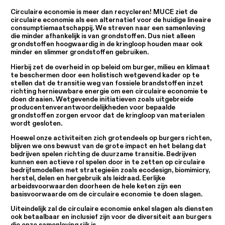
Circulaire economie is meer dan recycleren! MUCE ziet de
circulaire economie als een alternatief voor de huidige lineaire
consumptiemaatschappij. We streven naar een samenleving
die minder afhankelijk is van grondstoffen. Dus niet alleen
grondstoffen hoogwaardig in de kringloop houden maar ook
minder en slimmer grondstoffen gebruiken.
Hierbij zet de overheid in op beleid om burger, milieu en klimaat
te beschermen door een holistisch wetgevend kader op te
stellen dat de transitie weg van fossiele brandstoffen inzet
richting hernieuwbare energie om een circulaire economie te
doen draaien. Wetgevende initiatieven zoals uitgebreide
producentenverantwoordelijkheden voor bepaalde
grondstoffen zorgen ervoor dat de kringloop van materialen
wordt gesloten.
Hoewel onze activiteiten zich grotendeels op burgers richten,
blijven we ons bewust van de grote impact en het belang dat
bedrijven spelen richting de duurzame transitie. Bedrijven
kunnen een actieve rol spelen door in te zetten op circulaire
bedrijfsmodellen met strategieën zoals ecodesign, biomimicry,
herstel, delen en hergebruik als leidraad. Eerlijke
arbeidsvoorwaarden doorheen de hele keten zijn een
basisvoorwaarde om de circulaire economie te doen slagen.
Uiteindelijk zal de circulaire economie enkel slagen als diensten
ook betaalbaar en inclusief zijn voor de diversiteit aan burgers