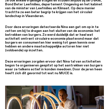
ze ook enkele vrijwillige stages en studentenjobs bij de OVAM,
Bond Beter Leefmilieu, departement Omgeving en het kabinet
van de minister van Leefmilieu en Klimaat. Op deze manier
trachtte ze een beter begrip te krijgen van het circulair
landschap in Vlaanderen.
Door deze ervaringen detecteerde Nina een gat om op in te
zetten om bij te dragen aan het sluiten van de economie: het
betrekken van burgers. Zo werd duidelijk dat er heel wat
activiteit omtrent circulaire economie plaatsvond maar dat
burgers en consumenten hier weinig tot geen kennis over
hebben en andere maatschappelijke actoren hier niet
(voldoende) op inzetten.
Deze ervaringen zorgden ervoor dat Nina tal van activiteiten
begon te organiseren gespitst op het aantrekken van burgers
waar ze telkens actief in konden meedoen. Door de jaren heen
heeft zich dit gevormd tot wat nu MUCE is.