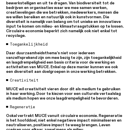
bewerkstelligen en uit te dragen. Van biodiversiteit tot de
bedrijven en organisaties waar we mee samen werken,
creatievelingen die we betrekken, medewerkers, mensen die
we willen bereiken en natuurlijk ook in kunstvormen. Die
diversiteit is namelijk van belang om tot unieke en innovatieve
input te komen om milieu- en klimaatvraagstukken op te lossen.
Circulaire economie beperkt zich namelijk ook niet enkel tot
recyclage.
Toegankelijkheid
Daar duurzaamheidsthema’s niet voor iedereen
vanzelfsprekend zijn om mee bezig te zijn, zijn toegankelijkheid
en laagdrempeligheid een basis criteria voor de werking en
activiteiten van MUCE. Enkel op deze manier kunnen we ook
een diversiteit aan doelgroepen in onze werking betrekken.
Creativiteit
MUCE wil creativiteit vieren door dit als medium te gebruiken
in haar werking. Door te kiezen voor een culturele vertaalslag
als medium hopen we onze laagdrempeligheid te bevorderen.
Regeneratie
Ookal vertrekt MUCE vanuit circulaire economie. Regeneratie
is het hoofddoel, niet enkel negatieve impact minimaliseren en
neutraliseren, positieve impact te weeg brengen. Leven
creëren voor elkaar, zowel mens als milieu.